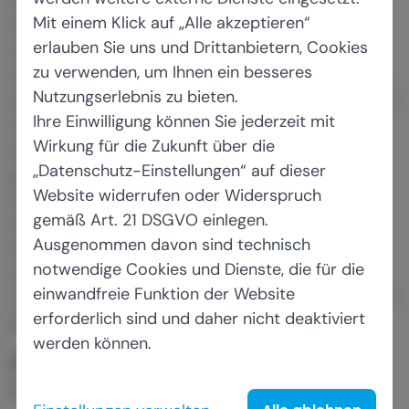
Wissenschaft und des Deutschen
Mit einem Klick auf „Alle akzeptieren“
Philologenverbands (DPhV), betonte bei dem
erlauben Sie uns und Drittanbietern, Cookies
Austausch: „Die Beschäftigten sind das
zu verwenden, um Ihnen ein besseres
Fundament unseres Bildungssystems. Es sind die
Nutzungserlebnis zu bieten.
Kolleginnen und Kollegen in den Kitas, Schulen und
Ihre Einwilligung können Sie jederzeit mit
Hochschulen, die die Maßnahmen der Politik
Wirkung für die Zukunft über die
letztlich umsetzen müssen. Dafür braucht es
„Datenschutz-Einstellungen“ auf dieser
gerade in Zeiten des Fachkräftemangels eine
Website widerrufen oder Widerspruch
erstklassige Ausbildung und attraktive
gemäß Art. 21 DSGVO einlegen.
Arbeitsbedingungen, damit die Beschäftigten
Ausgenommen davon sind technisch
Qualität, Chancengerechtigkeit und Teilhabe
notwendige Cookies und Dienste, die für die
sichern und in Zeiten großer gesellschaftlicher
einwandfreie Funktion der Website
Umbrüche ihrer zentralen Rolle in der Gesellschaft
erforderlich sind und daher nicht deaktiviert
gerecht werden können.“
werden können.
Beamtenstatus für Lehrkräfte ist
unverzichtbar