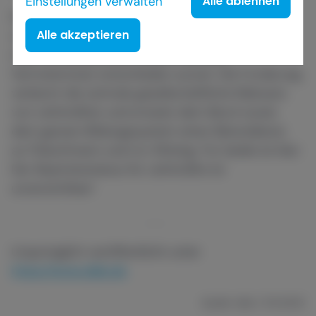
Einstellungen verwalten
Alle ablehnen
Die in der Debatte über den Beamtenstatus
Alle akzeptieren
verbreitete Forderung, Lehrkräfte künftig nicht
mehr zu verbeamten, weisen die dbb
Vertreterinnen entschieden zurück. Die Forderung
verkennt die zentrale gesellschaftliche Relevanz
von Lehrkräften und erweist dem Beruf sowie
dem ganzen Bildungssystem einen Bärendienst,
so Fleischmann und Lin-Klitzing. Für beide ist klar:
Der Beamtenstatus für Lehrkräfte ist
unverzichtbar!
Ursprünglich veröffentlicht unter
https://www.dbb.de
Quelle: dbb / 11.9.2025
Like
Dislike
Comment