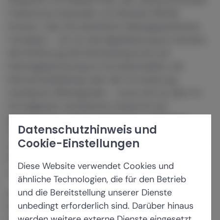
Fraktionsvorsitzenden von Bündnis 90/Die
Grünen. „Das Ziel sämtlicher bildungspolitischer
Vorhaben – ob nun die Digitalisierung an Schulen,
die Einführung des Rechtsanspruchs auf
Ganztagsbetreuung im Grundschulalter, die
Demokratiebildung oder die Formulierung
messbarer Bildungsziele – muss sich an dem im
Grundgesetz verankerten Anspruch auf
gleichwertige Lebensverhältnisse orientieren.
Datenschutzhinweis und
Damit aber diese Vorhaben nicht zur
Cookie-Einstellungen
Symbolpolitik verkommen, gehören entschiedene
Maßnahmen gegen den Fachkräftemangel ganz
Diese Website verwendet Cookies und
oben auf die Prioritätenliste!“
ähnliche Technologien, die für den Betrieb
und die Bereitstellung unserer Dienste
Susanne Lin-Klitzing, Vorsitzende der dbb
unbedingt erforderlich sind. Darüber hinaus
Fachkommission Schule, Bildung und
werden weitere externe Dienste eingesetzt.