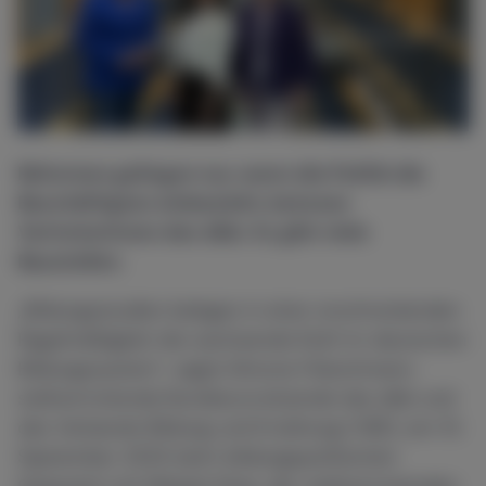
Reformen gelingen nur, wenn die Politik die
Beschäftigten einbezieht, betonen
Vertreterinnen des dbb. Es gibt viele
Baustellen.
„Bildungsstudien belegen in einer erschreckenden
Regelmäßigkeit die wachsende Kluft im deutschen
Bildungssystem“, sagte Simone Fleischmann,
stellvertretende Bundesvorsitzende des dbb und
des Verbands Bildung und Erziehung (VBE), am 10.
September 2025 beim bildungspolitischen
Gespräch mit Misbah Khan, der stellvertretenden